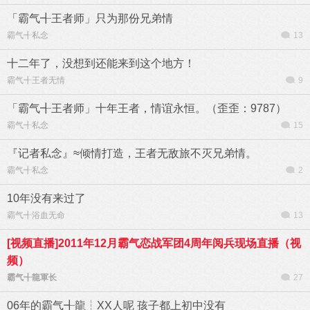
「霸气╉王者师」只为那份兄弟情
霸气╉私念
13
十二年了，没想到还能来到这个地方！
霸气╉王者无情
9
「霸气╉王者师」十年王者，情谊永恒。（歪歪：9787）
霸气╉私念
15
『记者私念』≈倾情打造，王者无敌旅不灭兄弟情。
霸气╉私念
2
10年没有来过了
霸气╉浴血无命
13
[视频直播]2011年12月霸气恋战军团4周年阅兵现场直播（视
频）
霸气╉龍軍长
27
06年的霸气╉龍┆XX人呢 孩子都上初中没有