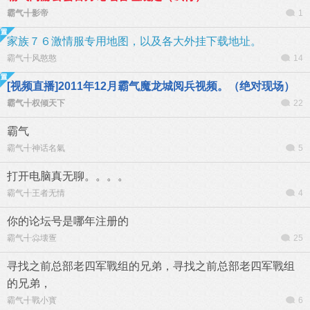
霸气╉影帝
1
家族７６激情服专用地图，以及各大外挂下载地址。
霸气╉风憨憨
14
[视频直播]2011年12月霸气魔龙城阅兵视频。（绝对现场）
霸气╉权倾天下
22
霸气
霸气╉神话名氣
5
打开电脑真无聊。。。。
霸气╉王者无情
4
你的论坛号是哪年注册的
霸气╉尛壊疍
25
寻找之前总部老四军戰组的兄弟，寻找之前总部老四军戰组
的兄弟，
霸气╉戰小寳
6