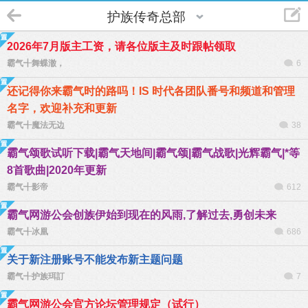
护族传奇总部
2026年7月版主工资，请各位版主及时跟帖领取
霸气╉舞蝶澈，
6
还记得你来霸气时的路吗！IS 时代各团队番号和频道和管理
名字，欢迎补充和更新
霸气╉魔法无边
38
霸气颂歌试听下载|霸气天地间|霸气颂|霸气战歌|光辉霸气|*等
8首歌曲|2020年更新
霸气╉影帝
612
霸气网游公会创族伊始到现在的风雨,了解过去,勇创未来
霸气╉冰凰
686
关于新注册账号不能发布新主题问题
霸气╉护族珥訂
7
霸气网游公会官方论坛管理规定（试行）