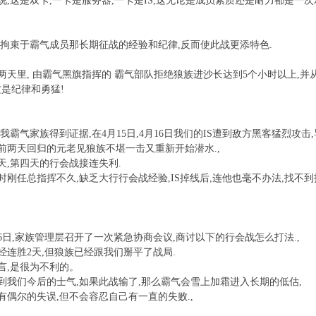
说,这是双卡,一卡是服务器,一卡是IS,这无论是成员素质还是耐力都是一次
不拘束于霸气成员那长期征战的经验和纪律,反而使此战更添特色.
两天里, 由霸气黑旗指挥的 霸气部队拒绝狼族进沙长达到5个小时以上,并
这是纪律和勇猛!
我霸气家族得到证据,在4月15日,4月16日我们的IS遭到敌方黑客猛烈攻击
前两天回归的元老见狼族不堪一击又重新开始潜水.,
天,第四天的行会战接连失利.
时刚任总指挥不久,缺乏大行行会战经验,IS掉线后,连他也毫不办法,找不到
16日,家族管理层召开了一次紧急协商会议,商讨以下的行会战怎么打法.,
经连胜2天,但狼族已经跟我们掰平了战局.
言,是很为不利的。
到我们今后的士气,如果此战输了,那么霸气会雪上加霜进入长期的低估,
有偶尔的失误,但不会容忍自己有一直的失败.,