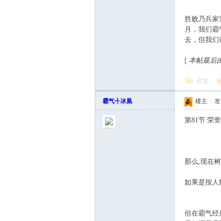
会
胜败乃兵家
月，我们霸
去，但我们
[
本帖最后由 霸
回复
霸气╉冰凰
楼主
|
发表
第81节:荣
那么,现在
如果是按人
但在霸气经