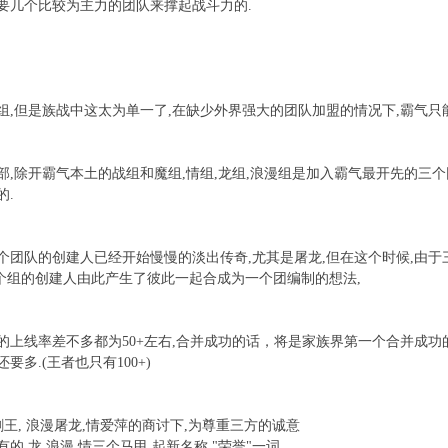
要几个比较为主力的团队来撑起战斗力的.
组,但是族战中这太为单一了,在缺少外界强大的团队加盟的情况下,霸气只
部,除开霸气本土的战组和魔组,情组,龙组,浪漫组是加入霸气最开先的三个
的.
个团队的创建人已经开始慢慢的淡出传奇,尤其是屠龙,但在这个时候,由
3个组的创建人由此产生了彼此一起合成为一个团编制的想法,
的上线率差不多都为50+左右,合并成功的话，将是家族界第一个合并成功
要多.(王者也只有100+)
剑王, 浪漫屠龙,情爱萍的商讨下,为尊重三方的诚意
的 龙,浪漫,情三个马甲,起新名称 "荣誉"一词,