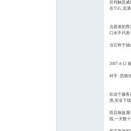
任何触其威
在7GG,充
当霸者的尊
口水不代表
当它终于抽
2007-4-1
对手: 恶狼
在这个服务
洒,安全下线
而且狼族属
线,一天数十