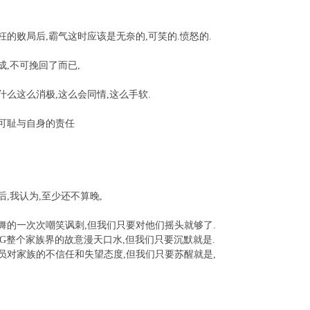
枉的败局后,霸气这时应该是无奈的,可笑的.愤怒的.
成,不可挽回了而已,
什么这么消极,这么会同情,这么手软.
可耻与自身的责任
,我认为,至少还不算晚,
舞的一次次嘲笑讽刺,但我们只要对他们摇头就够了.
GG整个家族界的故意漫天口水,但我们只要沉默就是.
员对家族的不信任和失望态度,但我们只要苏醒就是,