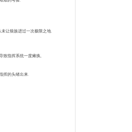
艰难的考验.
从未让狼族进过一次极限之地.
,导致指挥系统一度瘫痪,
指挥的头绪出来.