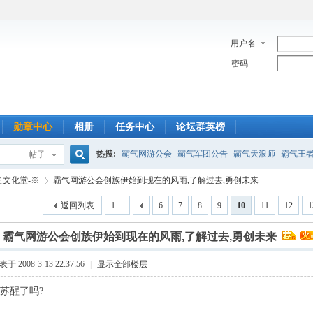
用户名
密码
勋章中心
相册
任务中心
论坛群英榜
热搜:
霸气网游公会
霸气军团公告
霸气天浪师
霸气王
帖子
搜
史文化堂-※
霸气网游公会创族伊始到现在的风雨,了解过去,勇创未来
返回列表
1 ...
6
7
8
9
10
11
12
1
索
]
霸气网游公会创族伊始到现在的风雨,了解过去,勇创未来
›
于 2008-3-13 22:37:56
|
显示全部楼层
的苏醒了吗?