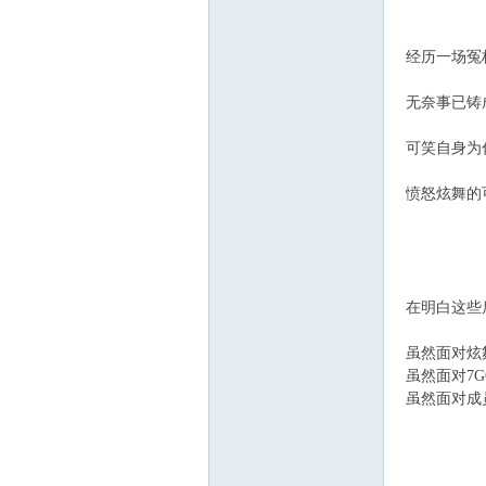
经历一场冤
无奈事已铸
气
可笑自身为
愤怒炫舞的
在明白这些后
网
虽然面对炫
虽然面对7
虽然面对成