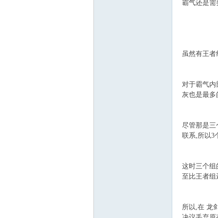
霸气还是需
虽然有王者
对于霸气内
灰也是最多
尽管那是三
联系,所以
这时三个组
至比王者组还
所以,在 龙
决议丢弃原有