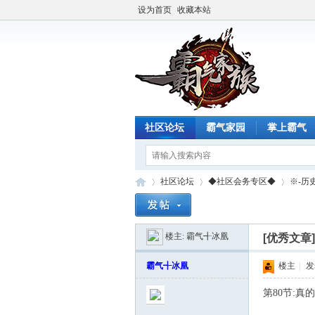
设为首页
收藏本站
社区论坛
霸气家园
掌上霸气
社区论坛
◆社区会务专区◆
※-历
楼主:
霸气╉冰凰
[优秀文章
霸
»
›
›
霸气╉冰凰
楼主
|
发表
第80节:真