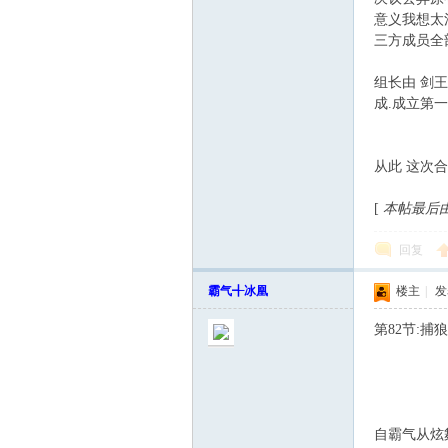
意义我想太
三方成员全
组长由 剑王
成.成立第一
从此 这次合
[
本帖最后由 霸
回复
霸气╉冰凰
楼主
|
发表
第82节:捕
自霸气从炫