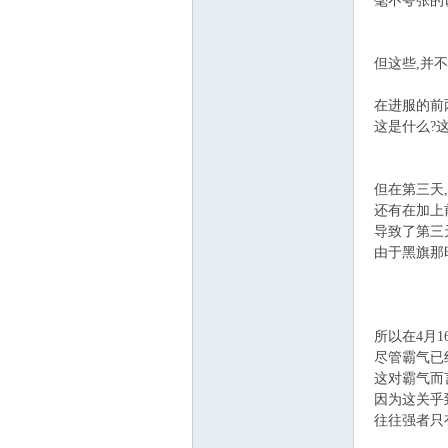
毫不夸张的
但这些,并
在进服的前
这是什么?
但在第三天,
还有在加上
导致了第三
由于黑旗那
所以在4月
尽管霸气已
这对霸气而
因为这关乎
往往强者只