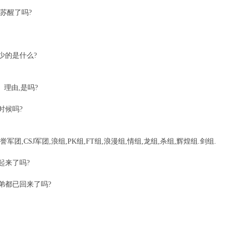
的苏醒了吗?
少的是什么?
 理由,是吗?
时候吗?
誉军团,CSJ军团,浪组,PK组,FT组,浪漫组,情组,龙组,杀组,辉煌组.剑组.
起来了吗?
弟都已回来了吗?