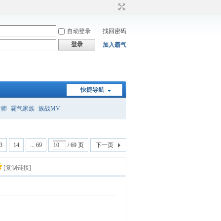
自动登录
找回密码
登录
加入霸气
快捷导航
者师
霸气家族
族战MV
3
14
... 69
/ 69 页
下一页
[复制链接]