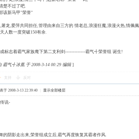
清楚不过了吧.
部该新马甲"荣誉"
,屠龙,爱萍共同担任,管理由来自三方的 情老总,浪漫狂魔,浪漫火热,情佩佩
天人数一度突破150有余.
成标志着霸气家族麾下第二支利剑-------------霸气╉荣誉组 诞生!
气╉冰凰 于 2008-3-14 00:29 编辑
]
支持
反对
于 2008-3-13 22:39:40
|
显示全部楼层
狼传说-
舞的阴影走出来,荣誉组成立后,霸气再度恢复其霸者作风.