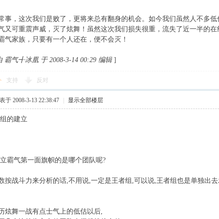
常事，这次我们是败了，更将来总有翻身的机会。如今我们虽然人不多低
气又可重震声威，灭了炫舞！虽然这次我们损失很重，流失了近一半的在
霸气家族，只要有一个人还在，便不会灭！
气╉冰凰 于 2008-3-14 00:29 编辑
]
支持
反对
于 2008-3-13 22:38:47
|
显示全部楼层
誉组的建立
树立霸气第一面旗帜的是哪个团队呢?
数按战斗力来分析的话,不用说,一定是王者组,可以说,王者组也是单独出去
历炫舞一战有点士气上的低估以后,