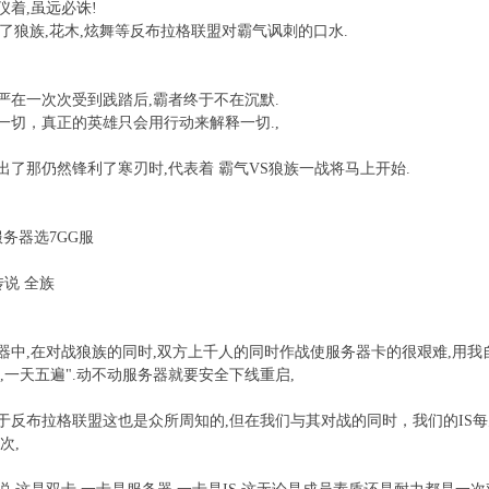
仪着,虽远必诛!
满了狼族,花木,炫舞等反布拉格联盟对霸气讽刺的口水.
严在一次次受到践踏后,霸者终于不在沉默.
一切，真正的英雄只会用行动来解释一切.,
出了那仍然锋利了寒刃时,代表着 霸气VS狼族一战将马上开始.
2 服务器选7GG服
传说 全族
器中,在对战狼族的同时,双方上千人的同时作战使服务器卡的很艰难,用我自
,一天五遍".动不动服务器就要安全下线重启,
于反布拉格联盟这也是众所周知的,但在我们与其对战的同时，我们的IS每
次,